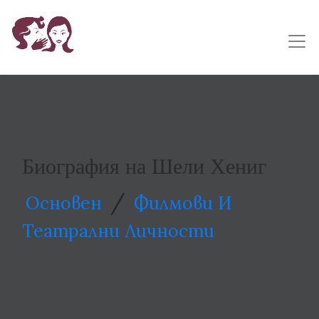
Биография на Шели Хениг
/
Основен
Филмови И
Театрални Личности