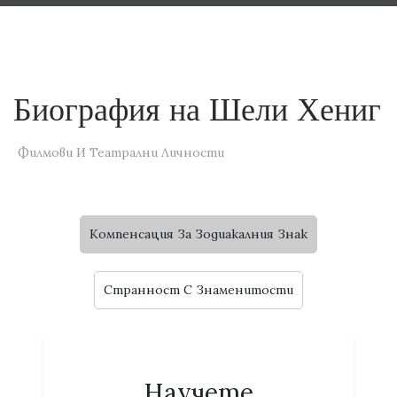
Биография на Шели Хениг
Филмови И Театрални Личности
Компенсация За Зодиакалния Знак
Странност C Знаменитости
Научете