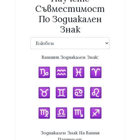
Съвместимост
По Зодиакален
Знак
Вашият Зодиакален Знак:
Зодиакален Знак На Вашия
Партньор: