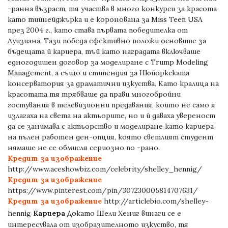
-ранна възраст, тя участва в много конкурси за красота
като тийнейджърка и е коронована за Miss Teen USA
през 2004 г., като става първата победителка от
Луизиана. Тази победа ефективно положи основите за
бъдещата й кариера, тъй като наградата включваше
едногодишен договор за моделиране с Trump Modeling
Management, а също и стипендия за Нюйоркската
консерватория за драматични изкуства. Като кралица на
красотата тя трябваше да прави многобройни
гостувания в телевизионни предавания, които не само я
излагаха на света на актьорите, но и й даваха увереност
да се занимава с актьорство и моделиране като кариера
на пълен работен ден-опция, която светлият студент
нямаше не се обмисля сериозно по -рано.
Кредит за изображение
http://www.aceshowbiz.com/celebrity/shelley_hennig/
Кредит за изображение
https://www.pinterest.com/pin/307230005814707631/
Кредит за изображение
http://articlebio.com/shelley-
Предишен
Следващия
hennig
Кариера
Докато Шели Хениг винаги се е
интересувала от изобразителното изкуство, тя