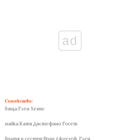
ad
Семейство:
баща:
Глен Хениг
майка:
Кати Дистефано Госет
братя и сестри:
Брад Джоузеф, Глен