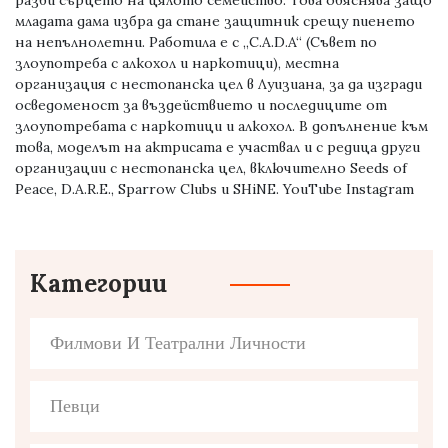
разби сърцето на цялото семейство. Това обяснява защо
младата дама избра да стане защитник срещу пиенето
на непълнолетни. Работила е с „C.A.D.A“ (Съвет по
злоупотреба с алкохол и наркотици), местна
организация с нестопанска цел в Луизиана, за да изгради
осведоменост за въздействието и последиците от
злоупотребата с наркотици и алкохол. В допълнение към
това, моделът на актрисата е участвал и с редица други
организации с нестопанска цел, включително Seeds of
Peace, D.A.R.E., Sparrow Clubs и SHiNE. YouTube Instagram
Категории
Филмови И Театрални Личности
Певци