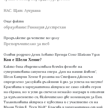
НАС. Щат:
Луизиана
Още факти
образование:
Гимназия Дестрехан
Продължете да четете по-долу
Препоръчително за теб
Оливия родриго Деми Ловато Бренда Сонг Шайлин Удли
Коя е Шели Хениг?
Както биха свидетелствали всички фенове на
суперхитовата сапунена опера „Дни на нашия живот“,
Шели Катрин Хениг в ролята на Стефани Джонсън
определено заслужава дължимия й дял за успеха на шоуто!
Красивата и харизматична актриса не само оживи героя
на екрана, но и успя да спечели немалко награди и отличия
за изпълнението си, включително две номинации за Еми.
Талантливата актриса е известна и с участието си на
Малия Тейт в „Teen Wolf.“ Красива и харизматична от най