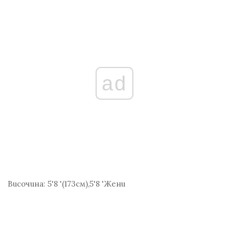
ad
Височина:
5'8 '(173
см
),5'8 'Жени