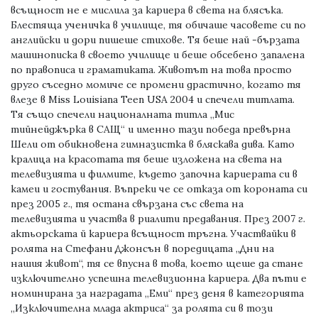
всъщност не е мислила за кариера в света на блясъка.
Блестяща ученичка в училище, тя обичаше часовете си по
английски и дори пишеше стихове. Тя беше най -бързата
машинописка в своето училище и беше обсебено запалена
по правописа и граматиката. Животът на това просто
друго съседно момиче се промени драстично, когато тя
влезе в Miss Louisiana Teen USA 2004 и спечели титлата.
Тя също спечели националната титла „Мис
тийнейджърка в САЩ“ и именно тази победа превърна
Шели от обикновена гимназистка в бляскава дива. Като
кралица на красотата тя беше изложена на света на
телевизията и филмите, където започна кариерата си в
камеи и гостувания. Въпреки че се отказа от короната си
през 2005 г., тя остана свързана със света на
телевизията и участва в риалити предавания. През 2007 г.
актьорската й кариера всъщност тръгна. Участвайки в
ролята на Стефани Джонсън в поредицата „Дни на
нашия живот“, тя се впусна в това, което щеше да стане
изключително успешна телевизионна кариера. Два пъти е
номинирана за наградата „Еми“ през деня в категорията
„Изключителна млада актриса“ за ролята си в този