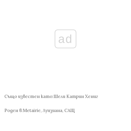
ad
Също известен като:
Шели Катрин Хениг
Роден в:
Metairie, Луизиана, САЩ