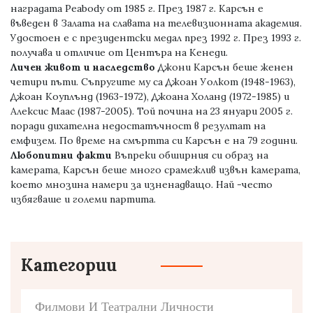
наградата Peabody от 1985 г. През 1987 г. Карсън е
въведен в Залата на славата на телевизионната академия.
Удостоен е с президентски медал през 1992 г. През 1993 г.
получава и отличие от Центъра на Кенеди.
Личен живот и наследство
Джони Карсън беше женен
четири пъти. Съпругите му са Джоан Уолкот (1948-1963),
Джоан Коуплънд (1963-1972), Джоана Холанд (1972-1985) и
Алексис Маас (1987-2005). Той почина на 23 януари 2005 г.
поради дихателна недостатъчност в резултат на
емфизем. По време на смъртта си Карсън е на 79 години.
Любопитни факти
Въпреки обширния си образ на
камерата, Карсън беше много срамежлив извън камерата,
което мнозина намери за изненадващо. Най -често
избягваше и големи партита.
Категории
Филмови И Театрални Личности