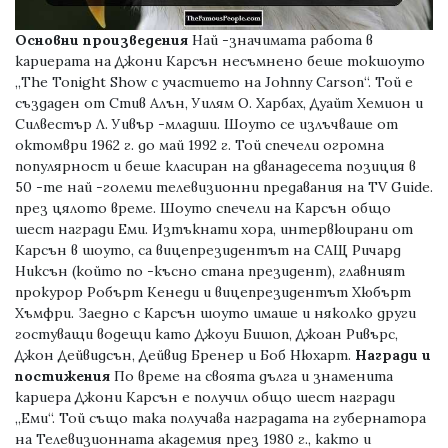
Основни произведения
Най -значимата работа в
кариерата на Джони Карсън несъмнено беше токшоуто
„The Tonight Show с участието на Johnny Carson“. Той е
създаден от Стив Алън, Уилям О. Харбах, Дуайт Хемион и
Силвестър Л. Уивър -младши. Шоуто се излъчваше от
октомври 1962 г. до май 1992 г. Той спечели огромна
популярност и беше класиран на дванадесета позиция в
50 -те най -големи телевизионни предавания на TV Guide.
през цялото време. Шоуто спечели на Карсън общо
шест награди Еми. Изтъкнати хора, интервюирани от
Карсън в шоуто, са вицепрезидентът на САЩ Ричард
Никсън (който по -късно стана президент), главният
прокурор Робърт Кенеди и вицепрезидентът Хюбърт
Хъмфри. Заедно с Карсън шоуто имаше и няколко други
гостуващи водещи като Джоуи Бишоп, Джоан Ривърс,
Джон Дейвидсън, Дейвид Бренер и Боб Нюхарт.
Награди и
постижения
По време на своята дълга и знаменита
кариера Джони Карсън е получил общо шест награди
„Еми“. Той също така получава наградата на губернатора
на Телевизионната академия през 1980 г., както и