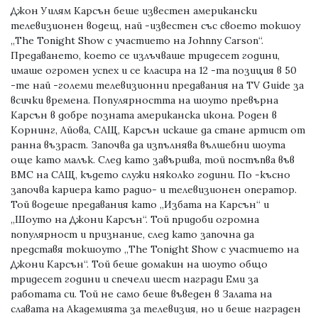
Джон Уилям Карсън беше известен американски
телевизионен водещ, най -известен със своето токшоу
„The Tonight Show с участието на Johnny Carson“.
Предаването, което се излъчваше тридесет години,
имаше огромен успех и се класира на 12 -та позиция в 50
-те най -големи телевизионни предавания на TV Guide за
всички времена. Популярността на шоуто превърна
Карсън в добре позната американска икона. Роден в
Корнинг, Айова, САЩ, Карсън искаше да стане артист от
ранна възраст. Започва да изпълнява вълшебни шоута
още като малък. След като завършва, той постъпва във
ВМС на САЩ, където служи няколко години. По -късно
започва кариера като радио- и телевизионен оператор.
Той водеше предавания като „Избата на Карсън“ и
„Шоуто на Джони Карсън“. Той придоби огромна
популярност и признание, след като започна да
представя токшоуто „The Tonight Show с участието на
Джони Карсън“. Той беше домакин на шоуто общо
тридесет години и спечели шест награди Еми за
работата си. Той не само беше въведен в Залата на
славата на Академията за телевизия, но и беше награден