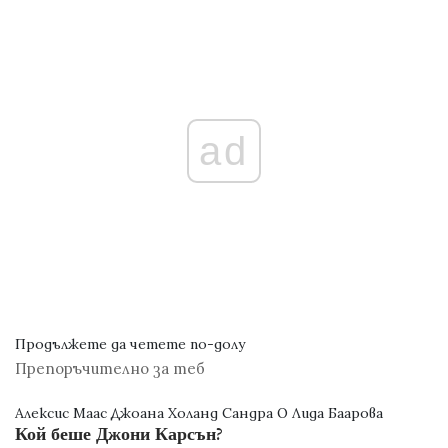
ad
Продължете да четете по-долу
Препоръчително за теб
Алексис Маас Джоана Холанд Сандра О Лида Баарова
Кой беше Джони Карсън?