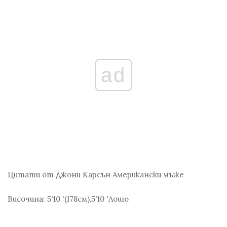
ad
Цитати от Джони Карсън
Американски мъже
Височина:
5'10 '(178
см
),5'10 'Лошо