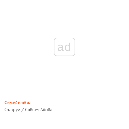
ad
Семейство:
Съпруг / бивш-:
Айова