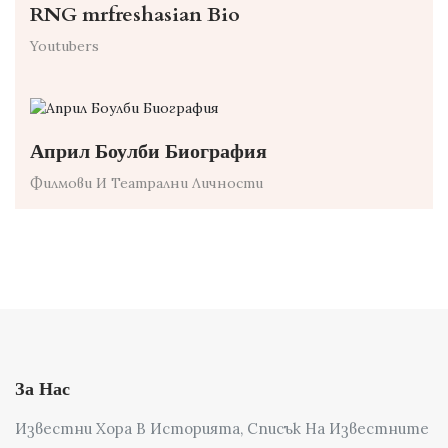
RNG mrfreshasian Bio
Youtubers
Април Боулби Биография
Филмови И Театрални Личности
За Нас
Известни Хора В Историята, Списък На Известните