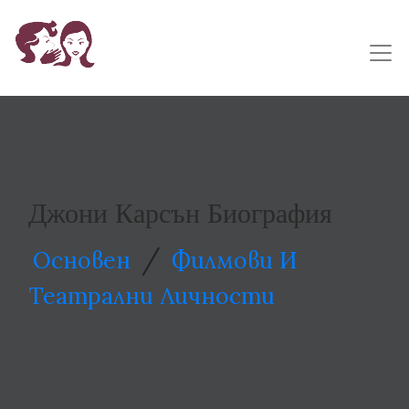
Джони Карсън Биография
/
Основен
Филмови И
Театрални Личности