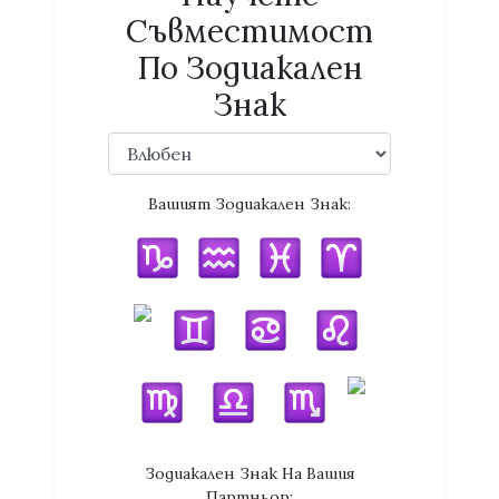
Съвместимост
По Зодиакален
Знак
Вашият Зодиакален Знак:
Зодиакален Знак На Вашия
Партньор: