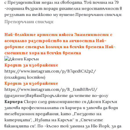
с Президентския медал на свободата. Той почина на 79
-годишна възраст поради дихателна недостатъчност в
резултат на тежкото му пушене.
Препоръчани списъци:
Препоръчани списъци:
Най-великите артисти някога
Знаменитости с
асоциално разстройство на личността
Най-
добрите стендъп комици на всички времена
Най-
смешните хора на всички времена
Кредит за изображение
https://www.instagram.com/p/B7qsxBCA2p2/
(охлаждащ костюм)
Кредит за изображение
https://www.instagram.com/p/B_fzmB0JbvU/
(дразнене)ВярвамПродължете да четете по-долу
Кариера
Скоро след дипломирането си Джони Карсън
започва професионалната си кариера и започва да води
телевизионни предавания, като „Гнездото на
катерицата“, „Избата на Карсън“ и „Спечелете
ваканцията си“. По -късно той замина за Ню Йорк, за да