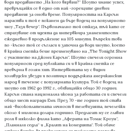
води предаването „На кого вярваш?“ Шоуто имаше успех,
превръщайки се в едно от най -горещите дневни
предавания за онова време. Популярността на Карсън
нараства и той е поканен да бъде водещ на популярното
шоу „Тази вечер“. Първоначално той отказа, тъй като се
страхуваше от идеята да интервюира знаменитости
ежедневно в продължение на 105 минути. Въпреки това
по -късно той се съгласи и започна да води шоуто, което
в крайна сметка беше преименувано на „The Tonight Show
с участието на Джони Карсън“. Шоуто спечели огромна
популярност сред публиката си и в крайна сметка се
превърна в голям хит. Интервютата му с видни
холивудски звезди и политици поддържаха американския
народ в течение с популярната култура. Той е водещ на
шоуто от 1962 до 1992 г., обхващайки общо 30 години.
Карсън стана национална икона за работата си и спечели
общо шест награди Еми. През 70 -те години той става
най -високоплатената личност в телевизията, печелейки
около 4 милиона долара годишно. Предлагат му се главни
роли в няколко филма като „Аферата на Томас Кроун“,
„Пламнали седла“ и „Кралят на комедията“. Той обаче