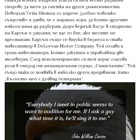
отказа всички. Въпреки успеха си той често разпалва
спорове за шеги за сметка на други знаменитости.
Певецът Уейн Нютон го нарече злобно човешко
същество и заяви, че е наранил хора, за които другите
никога няма да разберат. Дори веднъж влезе в студиото
на Карсън и заплаши, че ще го бие, ако шегите не
престанат. Карсън също се впуска в бизнеса и става
инвеститор в DeLorean Motor Company. Той оглави и
група инвеститори, които закупиха и управляваха две
телевизии. След пенсионирането си той играе гласова
роля в епизод от анимационния сериал „Симпсъните“. Той
също така се появява в няколко други предавания, като
„Късното шоу с Дейвид Летърман“.