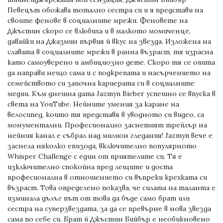
Певецът обожава тотално сестра си и я представи на
своите фенове в социалните мрежи. Феновете на
Джъстин скоро се влюбиха и в малкото момиченце,
давайки на Джазмин първия й вкус на звезда. Изложена на
славата в социалните мрежи в ранна възраст, тя израсна
като самоуверено и амбициозно дете. Скоро тя се опита
да направи нещо сама и с подкрепата и насърчението на
семейството си започна кариерата си в социалните
медии. Към днешна дата Jazmyn Bieber успешно се впуска в
света на YouTube. Нейните умения за каране на
велосипед, които тя представя в уводното си видео, са
монументални. Професионално заснетият трейлър на
нейния канал е събрал над милион гледания! Jazmyn вече е
заснела няколко епизода, включително популярното
Whisper Challenge с един от приятелите си. Тя е
изключително спокойна пред лещите и доста
професионална в отношението си въпреки крехката си
възраст. Това определено показва, че силата на таланта е
изминала дълъг път от това да бъде само брат или
сестра на суперзвездата, за да се превърне в нова звезда
сама по себе си. Брат й Джъстин Бийбър е необикновено