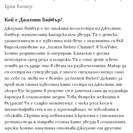
Ерин Вагнер
Кой е Джазмин Бийбър?
Джазмин Бийбър е по-малката полусестра на Джъстин
Байбър, нашумелата канадска поп звезда. Тя е детска
знаменитост и е известна най-вече с участията си във
видеоклиповете на „Jazmyn Bieber Channel“ в YouTube,
които родителите й оперират. Каналът е доста
популярен сред деца и младежи. Тя е само дете и вече
успява да създаде име в света на развлеченията. Макар да
си сестра на суперзвезда, е много специално нещо само
по себе си, това не е всичко за Jazmyn Bieber! Докато за
пръв път стана известна като сестра на Джъстин, тя
скоро взе юздите в ръцете си и започна сама да изгражда
кариера в социалните медии. Това, въпреки нежната й
възраст! Тя е сладко момиченце, с мека руса коса и
тъмнокафяви очи и не е изненадващо, че публиката я
обожава. Скрита под невинната й красота е стоманена
решимост да я направи голяма като звезда в социалната
мрежа, която наистина отличава Джазмин от другите