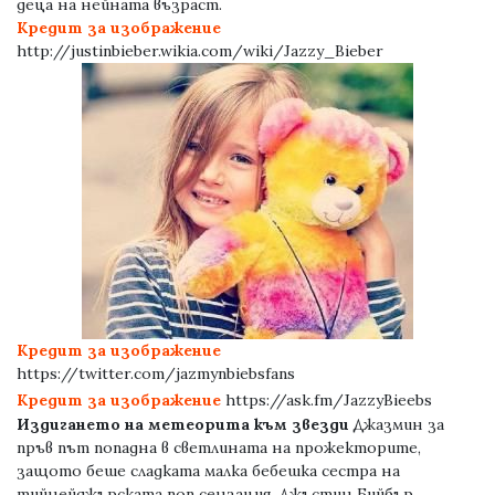
деца на нейната възраст.
Кредит за изображение
http://justinbieber.wikia.com/wiki/Jazzy_Bieber
Кредит за изображение
https://twitter.com/jazmynbiebsfans
Преди
Следв
Кредит за изображение
https://ask.fm/JazzyBieebs
Издигането на метеорита към звезди
Джазмин за
пръв път попадна в светлината на прожекторите,
защото беше сладката малка бебешка сестра на
тийнейджърската поп сензация, Джъстин Бийбър