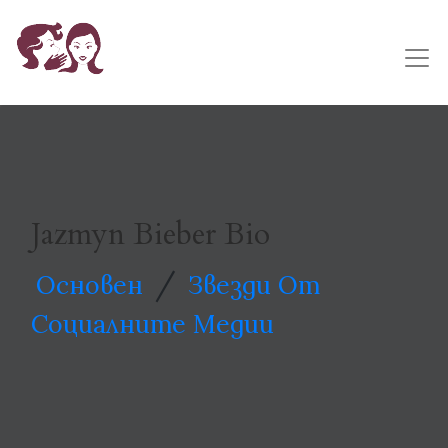
Jazmyn Bieber Bio
/
Основен
Звезди От
Социалните Медии