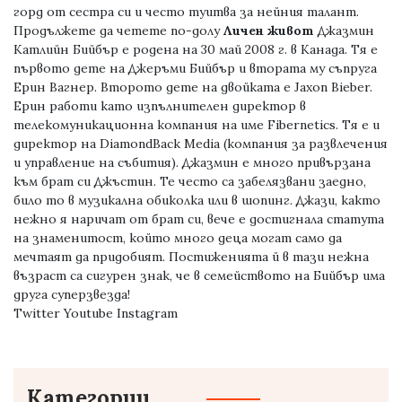
горд от сестра си и често туитва за нейния талант.
Продължете да четете по-долу
Личен живот
Джазмин
Катлийн Бийбър е родена на 30 май 2008 г. в Канада. Тя е
първото дете на Джеръми Бийбър и втората му съпруга
Ерин Вагнер. Второто дете на двойката е Jaxon Bieber.
Ерин работи като изпълнителен директор в
телекомуникационна компания на име Fibernetics. Тя е и
директор на DiamondBack Media (компания за развлечения
и управление на събития). Джазмин е много привързана
към брат си Джъстин. Те често са забелязвани заедно,
било то в музикална обиколка или в шопинг. Джази, както
нежно я наричат ​​от брат си, вече е достигнала статута
на знаменитост, който много деца могат само да
мечтаят да придобият. Постиженията й в тази нежна
възраст са сигурен знак, че в семейството на Бийбър има
друга суперзвезда!
Twitter Youtube Instagram
Категории