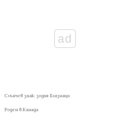
ad
Слънчев знак:
зодия Близнаци
Роден в:
Канада