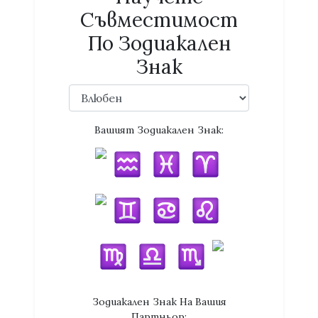
Съвместимост
По Зодиакален
Знак
Вашият Зодиакален Знак:
Зодиакален Знак На Вашия
Партньор: