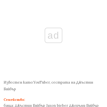
ad
Известен като:
YouTuber, сестрата на Джъстин
Бийбър
Семейство:
баща:
Джъстин Бийбър Jaxon bieber Джеръми Бийбър