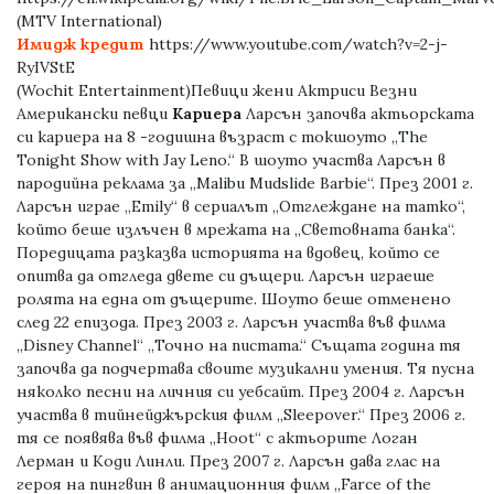
(MTV International)
Имидж кредит
https://www.youtube.com/watch?v=2-j-
RyIVStE
(Wochit Entertainment)Певици жени Актриси Везни
Американски певци
Кариера
Ларсън започва актьорската
си кариера на 8 -годишна възраст с токшоуто „The
Tonight Show with Jay Leno.“ В шоуто участва Ларсън в
пародийна реклама за „Malibu Mudslide Barbie“. През 2001 г.
Ларсън играе „Emily“ в сериалът „Отглеждане на татко“,
който беше излъчен в мрежата на „Световната банка“.
Поредицата разказва историята на вдовец, който се
опитва да отгледа двете си дъщери. Ларсън играеше
ролята на една от дъщерите. Шоуто беше отменено
след 22 епизода. През 2003 г. Ларсън участва във филма
„Disney Channel“ „Точно на пистата.“ Същата година тя
започва да подчертава своите музикални умения. Тя пусна
няколко песни на личния си уебсайт. През 2004 г. Ларсън
участва в тийнейджърския филм „Sleepover.“ През 2006 г.
тя се появява във филма „Hoot“ с актьорите Логан
Лерман и Коди Линли. През 2007 г. Ларсън дава глас на
героя на пингвин в анимационния филм „Farce of the