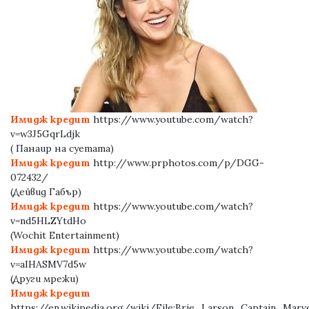
Имидж кредит
https://www.youtube.com/watch?
v=w3J5GqrLdjk
( Панаир на суетата)
Имидж кредит
http://www.prphotos.com/p/DGG-
072432/
(Дейвид Габър)
Имидж кредит
https://www.youtube.com/watch?
v=nd5HLZYtdHo
(Wochit Entertainment)
Имидж кредит
https://www.youtube.com/watch?
v=aIHASMV7d5w
(Други мрежи)
Имидж кредит
https://en.wikipedia.org/wiki/File:Brie_Larson_Captain_Marve