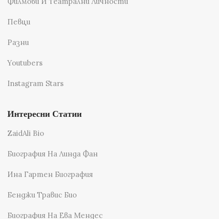
Филмови И Театрални Личности
Певци
Разни
Youtubers
Instagram Stars
Интересни Статии
ZaidAli Bio
Биография На Линда Фан
Ина Гартен Биография
Бенджи Травис Био
Биография На Ева Мендес