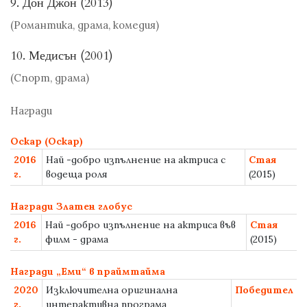
9. Дон Джон (2013)
(Романтика, драма, комедия)
10. Медисън (2001)
(Спорт, драма)
Награди
Оскар (Оскар)
2016
Най -добро изпълнение на актриса с
Стая
г.
водеща роля
(2015)
Награди Златен глобус
2016
Най -добро изпълнение на актриса във
Стая
г.
филм - драма
(2015)
Награди „Еми“ в праймтайма
2020
Изключителна оригинална
Победител
г.
интерактивна програма