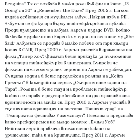
Penguins.“ Тя се появява в малки роли във филми като „13
Going on 30“ и „Remember the Daze.“ През 2005 г. Larson
издава дебютния си музикален албум „Накрая извън PE“.
Албумът се фокусира върху тийнейджърската публика.
Преди излизането на албума, Ларсън издаде DVD, който
включва музикалното видео към една от песните му „She
Said.“ Албумът се продава в малко повече от три хиляди
копия в САЩ. През 2009 г. Ларсън участва в драматичния
филм „Танер Хол“. Филмът беше приказка за пълнолетие
на четири тийнейджърки в интернат. Въпреки че
филмът няма голям успех, героят на Ларсън е забелязан.
Същата година й беше предложена ролята на „Кейт
Грегсън“ в комедийния сериал „Съединените щати на
Тара“. „Ролята й беше тази на проблемен тийнейджър,
който се справя с разстройството на дисоциативната
идентичност на майка си. През 2010 г. Ларсън участва в
сценичната адаптация на пиесата „Нашият град“ на
„Театралния фестивал Уилямстаун“. Пиесата я представя
като преждевременно младо момиче „Емили Уеб.“
Нейният герой привлича вниманието както на
зрителите, така и на критиците. През 2011 г. Ларсън