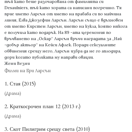
тъй като беше разочарована от фамилията си
Desaulniers, тъй като хората са написани погрешно. Тя
прие името Ларсън от името на прабаба си по майчина
линия, Елва Джозефин Ларсън. Ларсън също е вдъхновен
от името Кирстен Ларсън, името на кукла, която някога
е получила като подарък. На 89 -ата церемония по
връчването на „Оскар“ Ларсън връчи наградата за „Най
-добър актьор“ на Кейси Афлек. Поради сексуалните
обвинения срещу него, Ларсън избра да не го аплодира,
дори когато публиката му направи овации.
Жени Везни
Филми на Бри Ларсън
1. Стая (2015)
(Драма)
2. Краткосрочен план 12 (2013 г.)
(Драма)
3. Скот Пилигрим срещу света (2010)