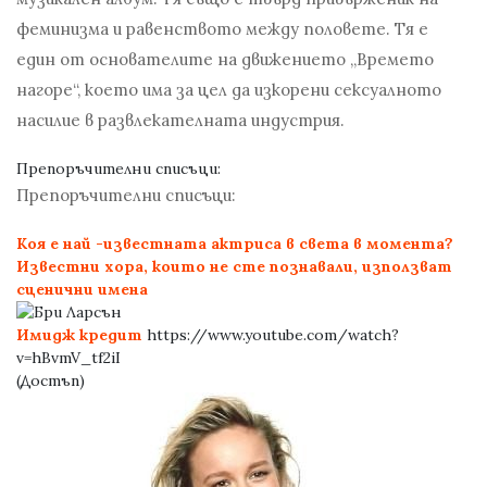
феминизма и равенството между половете. Тя е
един от основателите на движението „Времето
нагоре“, което има за цел да изкорени сексуалното
насилие в развлекателната индустрия.
Препоръчителни списъци:
Препоръчителни списъци:
Коя е най -известната актриса в света в момента?
Известни хора, които не сте познавали, използват
сценични имена
Имидж кредит
https://www.youtube.com/watch?
v=hBvmV_tf2iI
(Достъп)