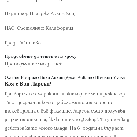
Партньор:
Илайджа Алън-Блиц
НАС. Състояние:
Калифорния
Град:
Тайнство
Продължете да четете по -долу
Препоръчително за теб
Оливия Родриго Били Айлиш Деми Ловато Шейлин Уудли
Коя е Бри Ларсън?
Бри Ларсън е американски актьор, певец и режисьор.
Тя е изиграла няколко забележителни герои по
телевизията и във филмите. Ларсън също получава
различни отличия, включително „Оскар“. Тя започва да
действа като много млада. На 6 -годишна възраст
Ларсън става най -младият студент, записан в