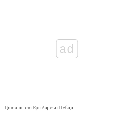
ad
Цитати от Бри Ларсън
Певци