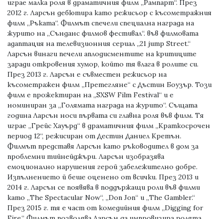
играе малка роля в драматичния филм „Рампарт“. През
2012 г. Ларсън дебютира като режисьор с късометражния
филм „Ръката“. Филмът спечели специална награда на
журито на „Сънданс филмов фестивал“. във филмовата
адаптация на телевизионния сериал „21 jump Street.“
Ларсън винаги печели аплодисментите на критиците
заради откровения хумор, който тя влага в ролите си.
През 2013 г. Ларсън е съвместен режисьор на
късометражен филм „Претегляне“ с Дъстин Боузър. Този
филм е прожектиран на „SXSW Film Festival“ и е
номиниран за „Голямата награда на журито“. Същата
година Ларсън носи първата си главна роля във филм. Тя
играе „Грейс Хауърд“ в драматичния филм „Краткосрочен
период 12“, режисиран от Дестин Даниел Кретън.
Филмът представя Ларсън като ръководител в дом за
проблемни тийнейджъри. Ларсън изобразява
емоционално нарушения герой забележително добре.
Изпълнението й беше оценено от всички. През 2013 и
2014 г. Ларсън се появява в поддържащи роли във филми
като „The Spectacular Now“, „Don Jon“ и „The Gambler.“
През 2015 г. тя е част от комедийния филм „Digging for
Fire.“ Филмът позволява Ларсън да импровизира ролята