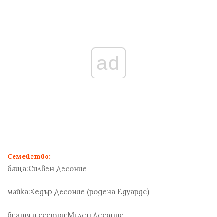
ad
Семейство:
баща:
Силвен Десоние
майка:
Хедър Десоние (родена Едуардс)
братя и сестри:
Милен Десоние