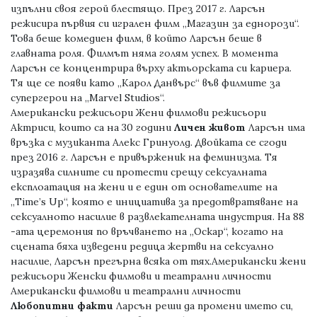
изпълни своя герой блестящо. През 2017 г. Ларсън
режисира първия си игрален филм „Магазин за еднорози“.
Това беше комедиен филм, в който Ларсън беше в
главната роля. Филмът няма голям успех. В момента
Ларсън се концентрира върху актьорската си кариера.
Тя ще се появи като „Карол Данвърс“ във филмите за
супергерои на „Marvel Studios“.
Американски режисьори Жени филмови режисьори
Актриси, които са на 30 години
Личен живот
Ларсън има
връзка с музиканта Алекс Гринуолд. Двойката се сгоди
през 2016 г. Ларсън е привърженик на феминизма. Тя
изразява силните си протести срещу сексуалната
експлоатация на жени и е един от основателите на
„Time’s Up“, която е инициатива за предотвратяване на
сексуалното насилие в развлекателната индустрия. На 88
-ата церемония по връчването на „Оскар“, когато на
сцената бяха изведени редица жертви на сексуално
насилие, Ларсън прегърна всяка от тях.Американски жени
режисьори Женски филмови и театрални личности
Американски филмови и театрални личности
Любопитни факти
Ларсън реши да промени името си,