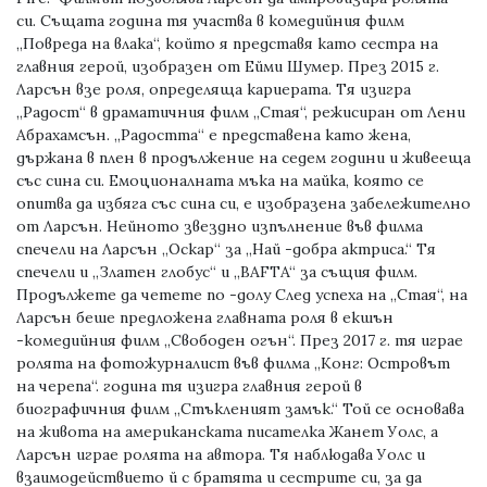
си. Същата година тя участва в комедийния филм
„Повреда на влака“, който я представя като сестра на
главния герой, изобразен от Ейми Шумер. През 2015 г.
Ларсън взе роля, определяща кариерата. Тя изигра
„Радост“ в драматичния филм „Стая“, режисиран от Лени
Абрахамсън. „Радостта“ е представена като жена,
държана в плен в продължение на седем години и живееща
със сина си. Емоционалната мъка на майка, която се
опитва да избяга със сина си, е изобразена забележително
от Ларсън. Нейното звездно изпълнение във филма
спечели на Ларсън „Оскар“ за „Най -добра актриса.“ Тя
спечели и „Златен глобус“ и „BAFTA“ за същия филм.
Продължете да четете по -долу След успеха на „Стая“, на
Ларсън беше предложена главната роля в екшън
-комедийния филм „Свободен огън“. През 2017 г. тя играе
ролята на фотожурналист във филма „Конг: Островът
на черепа“. година тя изигра главния герой в
биографичния филм „Стъкленият замък.“ Той се основава
на живота на американската писателка Жанет Уолс, а
Ларсън играе ролята на автора. Тя наблюдава Уолс и
взаимодействието й с братята и сестрите си, за да