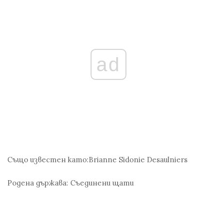
ad
Също известен като:
Brianne Sidonie Desaulniers
Родена държава:
Съединени щати