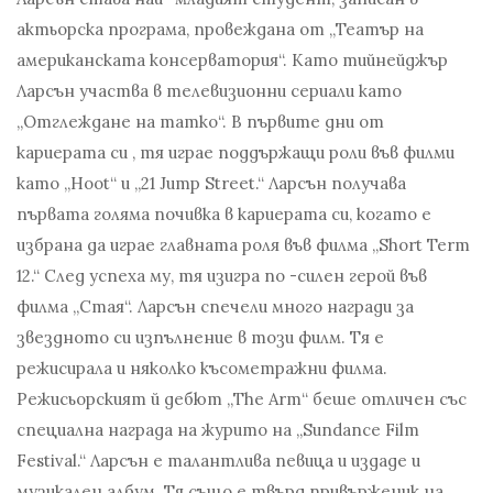
актьорска програма, провеждана от „Театър на
американската консерватория“. Като тийнейджър
Ларсън участва в телевизионни сериали като
„Отглеждане на татко“. В първите дни от
кариерата си , тя играе поддържащи роли във филми
като „Hoot“ и „21 Jump Street.“ Ларсън получава
първата голяма почивка в кариерата си, когато е
избрана да играе главната роля във филма „Short Term
12.“ След успеха му, тя изигра по -силен герой във
филма „Стая“. Ларсън спечели много награди за
звездното си изпълнение в този филм. Тя е
режисирала и няколко късометражни филма.
Режисьорският й дебют „The Arm“ беше отличен със
специална награда на журито на „Sundance Film
Festival.“ Ларсън е талантлива певица и издаде и
музикален албум. Тя също е твърд привърженик на