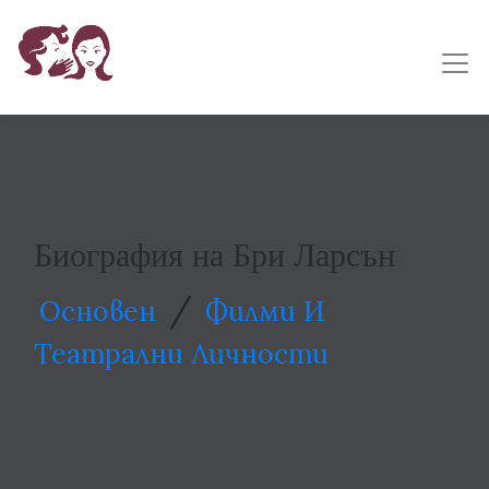
Биография на Бри Ларсън
/
Основен
Филми И
Театрални Личности